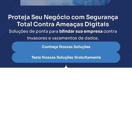
Proteja Seu Negócio com Segurança
Total Contra Ameaças Digitais
Soluções de ponta para
blindar sua empresa
contra
invasores e vazamentos de dados.
Conheça Nossas Soluções
Teste Nossas Soluções Gratuitamente
A cada dia, novas ameaças digitais surgem, colocando 
risco a segurança das empresas. Ataques cibernéticos
vazamentos de dados e tentativas de invasão são uma
realidade que pode comprometer operações inteiras. M
como garantir que sua empresa esteja protegida de for
eficaz?