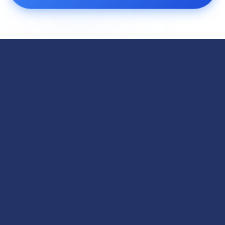
Na GoUp Informática, oferecemos mais do que
tecnologia:
entregamos proteção estratégica para o
seu negócio.
Como revendedores oficiais de marcas
líderes como
ESET, ValtOne, Safetica e DBSnoop
,
garantimos uma camada de segurança robusta e
confiável.
Combinamos
tecnologia de ponta
com atendimento
personalizado, adaptado às necessidades únicas de
cada cliente. Nossa missão é estar sempre à frente,
identificando e neutralizando ameaças antes que elas