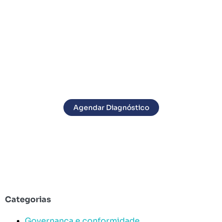
Proteja Seu Negócio com Segurança Total Contra
Ameaças Digitais
Soluções de ponta para blindar sua empresa contra invasores e
vazamentos de dados.
Agendar Diagnóstico
Categorias
Governança e conformidade